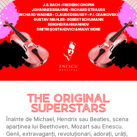
J.S. BACH • FREDERIC CHOPIN
JOHANNES BRAHMS • RICHARD STRAUSS
RICHARD WAGNER • CLAUDE DEBUSSY • P.I. CEAIKOVSKI
GUSTAV MAHLER • ROBERT SCHUMANN
SERGHEI RAHMANINOV
DMITRI ȘOSTAKOVICI & MANY MORE
THE ORIGINAL
SUPERSTARS
Înainte de Michael, Hendrix sau Beatles, scena
aparținea lui Beethoven, Mozart sau Enescu.
Genii, extravaganți, revoluționari, adorați, urâți,