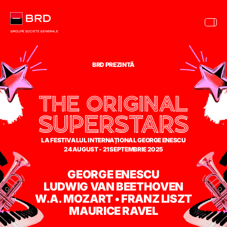
BRD PREZINTĂ
THE ORIGINAL
SUPERSTARS
LA FESTIVALUL INTERNAȚIONAL GEORGE ENESCU
24 AUGUST - 21 SEPTEMBRIE 2025
GEORGE ENESCU
LUDWIG VAN BEETHOVEN
W.A. MOZART • FRANZ LISZT
MAURICE RAVEL