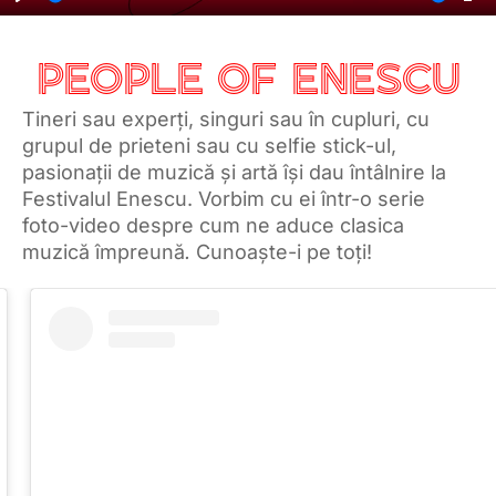
Play
Mute
En
fu
PEOPLE OF ENESCU
Tineri sau experți, singuri sau în cupluri, cu
grupul de prieteni sau cu selfie stick-ul,
pasionații de muzică și artă își dau întâlnire la
Festivalul Enescu. Vorbim cu ei într-o serie
foto-video despre cum ne aduce clasica
muzică împreună
.
Cunoaște-i pe toți!