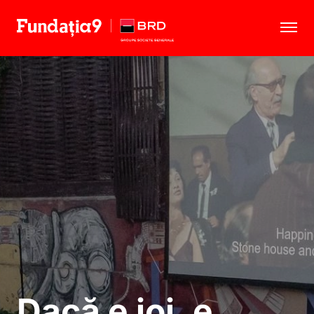
Scena9
Școala9
Rezidența9
Noutăți
Despre noi
Dacă e joi, e