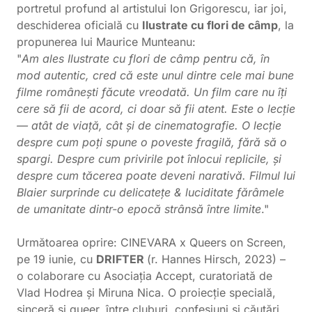
portretul profund al artistului Ion Grigorescu, iar joi,
deschiderea oficială cu
Ilustrate cu flori de câmp
, la
propunerea lui Maurice Munteanu:
"
Am ales Ilustrate cu flori de câmp pentru că, în
mod autentic, cred că este unul dintre cele mai bune
filme românești făcute vreodată. Un film care nu îți
cere să fii de acord, ci doar să fii atent. Este o lecție
— atât de viață, cât și de cinematografie. O lecție
despre cum poți spune o poveste fragilă, fără să o
spargi. Despre cum privirile pot înlocui replicile, și
despre cum tăcerea poate deveni narativă. Filmul lui
Blaier surprinde cu delicatețe & luciditate fărâmele
de umanitate dintr-o epocă strânsă între limite
."
Următoarea oprire: CINEVARA x Queers on Screen,
pe 19 iunie, cu
DRIFTER
(r. Hannes Hirsch, 2023) –
o colaborare cu Asociația Accept, curatoriată de
Vlad Hodrea și Miruna Nica. O proiecție specială,
sinceră și queer, între cluburi, confesiuni și căutări