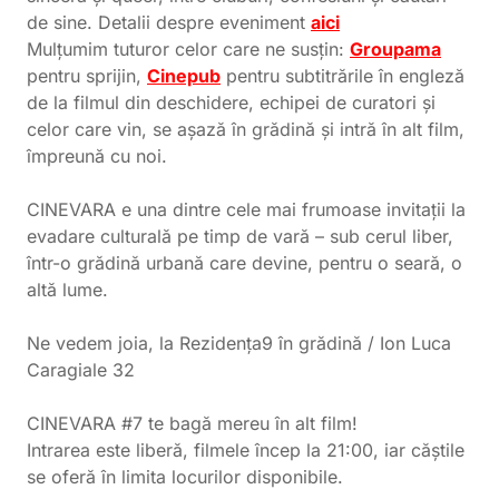
de sine. Detalii despre eveniment
aici
Mulțumim tuturor celor care ne susțin:
Groupama
pentru sprijin,
Cinepub
pentru subtitrările în engleză
de la filmul din deschidere, echipei de curatori și
celor care vin, se așază în grădină și intră în alt film,
împreună cu noi.
CINEVARA e una dintre cele mai frumoase invitații la
evadare culturală pe timp de vară – sub cerul liber,
într-o grădină urbană care devine, pentru o seară, o
altă lume.
Ne vedem joia, la Rezidența9 în grădină / Ion Luca
Caragiale 32
CINEVARA #7 te bagă mereu în alt film!
Intrarea este liberă, filmele încep la 21:00, iar căștile
se oferă în limita locurilor disponibile.