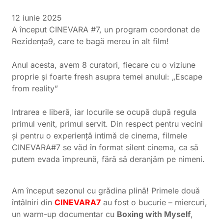
12 iunie 2025
A început CINEVARA #7, un program coordonat de
Rezidența9, care te bagă mereu în alt film!
Anul acesta, avem 8 curatori, fiecare cu o viziune
proprie și foarte fresh asupra temei anului: „Escape
from reality”
Intrarea e liberă, iar locurile se ocupă după regula
primul venit, primul servit. Din respect pentru vecini
și pentru o experiență intimă de cinema, filmele
CINEVARA#7 se văd în format silent cinema, ca să
putem evada împreună, fără să deranjăm pe nimeni.
Am început sezonul cu grădina plină! Primele două
întâlniri din
CINEVARA7
au fost o bucurie – miercuri,
un warm-up documentar cu
Boxing with Myself
,