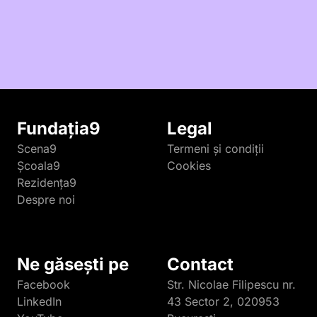
Fundația9
Legal
Scena9
Termeni și condiții
Școala9
Cookies
Rezidența9
Despre noi
Ne găsești pe
Contact
Facebook
Str. Nicolae Filipescu nr.
LinkedIn
43 Sector 2, 020953