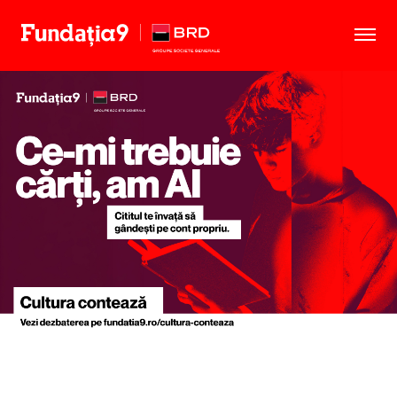
Scena9
Școala9
Rezidența9
Noutăți
Despre noi