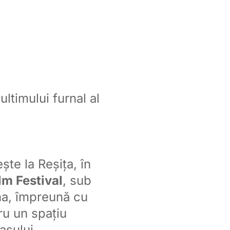
ultimului furnal al
te la Reșița, în
lm Festival
, sub
na, împreună cu
ru un spațiu
așului.