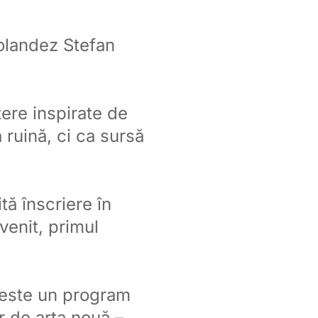
 olandez Stefan
ere inspirate de
a ruină, ci ca sursă
tă înscriere în
 venit, primul
 este un program
r de arta nouă –