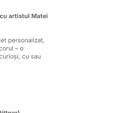
 cu artistul Matei
iet personalizat,
corul – o
curioși, cu sau
Pittner)