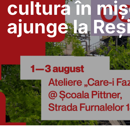
cultura în miș
ajunge la Reși