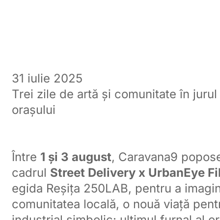
31 iulie 2025
Trei zile de artă și comunitate în jurul 
orașului
Între
1 și 3 august
, Caravana9 poposeș
cadrul
Street Delivery x UrbanEye Fi
egida Reșița 250LAB, pentru a imagi
comunitatea locală, o nouă viață pent
industrial simbolic: ultimul furnal al or