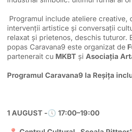
Programul include ateliere creative, 
intervenții artistice și conversații cul
relaxat și prietenos, deschis tuturor.
popas Caravana9 este organizat de
F
partenerait cu
MKBT
și
Asociația Art
Programul Caravana9 la Reșița incl
1 AUGUST -🕔 17:00–19:00
📍 Centrul Cultural „Școala Pittner