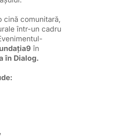
o cină comunitară,
turale într-un cadru
 Evenimentul-
undația9
în
a în Dialog.
ude:
”