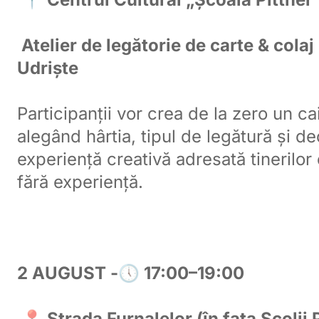
Atelier de legătorie de carte & colaj
Udriște
Participanții vor crea de la zero un ca
alegând hârtia, tipul de legătură și de
experiență creativă adresată tinerilor 
fără experiență.
2 AUGUST -🕔 17:00–19:00
📍 Strada Furnalelor (în fața Școlii 