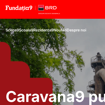
Scena9
Școala9
Rezidența9
Noutăți
Despre noi
Caravana9 p