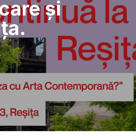
care și
ța.