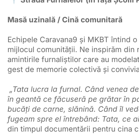
Masă uzinală / Cină comunitară
Echipele Caravana9 și MKBT întind o
mijlocul comunității. Ne inspirăm din r
amintirile furnaliștilor care au modelat
gest de memorie colectivă și convivia
„Tata lucra la furnal. Când venea d
în geantă ce făcuseră pe grătar în 
bucăți de carne, slănină. Când îl ve
fugeam spre el întrebând: Tata, ce a
din timpul documentării pentru cina 