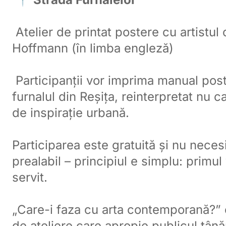
Atelier de printat postere cu artistul
Hoffmann (în limba engleză)
Participanții vor imprima manual post
furnalul din Reșița, reinterpretat nu c
de inspirație urbană.
Participarea este gratuită și nu necesi
prealabil – principiul e simplu: primul
servit.
„Care-i faza cu arta contemporană?”
de ateliere care apropie publicul tână