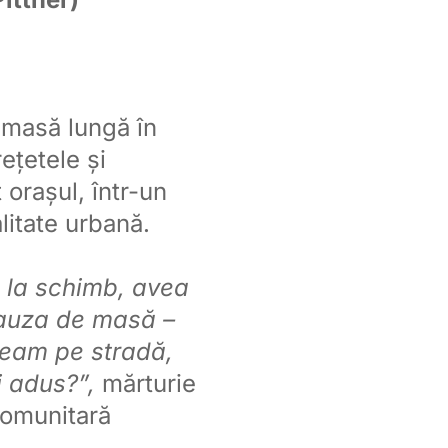
 masă lungă în
ețetele și
 orașul, într-un
litate urbană.
e la schimb, avea
pauza de masă –
deam pe stradă,
i adus?”,
mărturie
comunitară