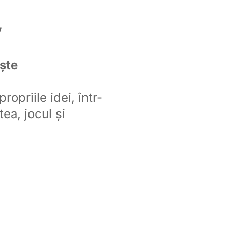
”
iște
opriile idei, într-
ea, jocul și